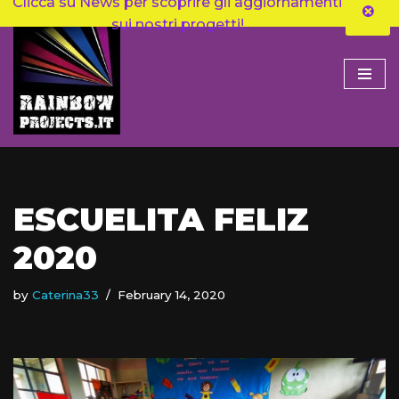
Clicca su News per scoprire gli aggiornamenti
sui nostri progetti!
Skip
to
content
ESCUELITA FELIZ
2020
by
Caterina33
February 14, 2020