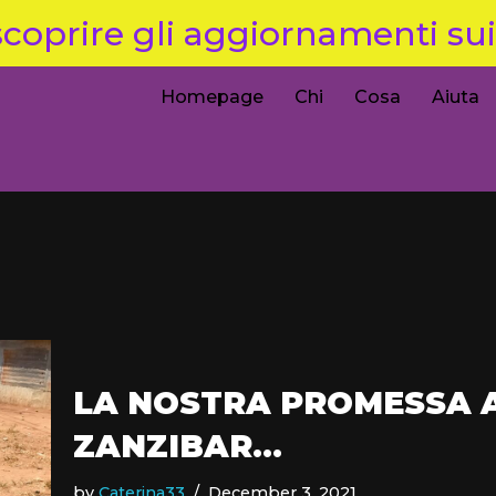
coprire gli aggiornamenti sui 
Homepage
Chi
Cosa
Aiuta
LA NOSTRA PROMESSA AI
ZANZIBAR…
by
Caterina33
December 3, 2021