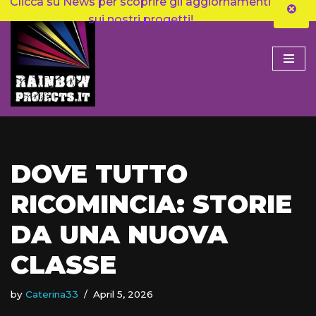
Clicca su News per scoprire gli aggiornamenti
sui nostri progetti!
Skip
to
content
DOVE TUTTO
RICOMINCIA: STORIE
DA UNA NUOVA
CLASSE
by
Caterina33
April 5, 2026