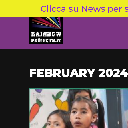
Clicca su News per s
Skip
to
content
FEBRUARY 202