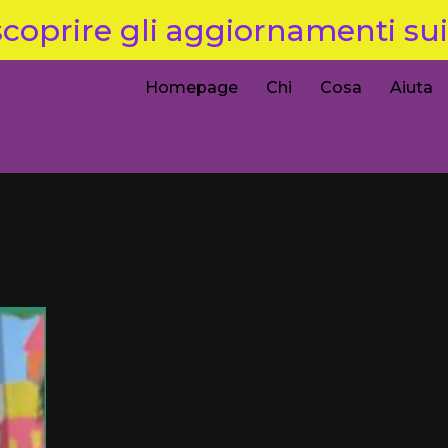
coprire gli aggiornamenti sui 
Homepage
Chi
Cosa
Aiuta
4