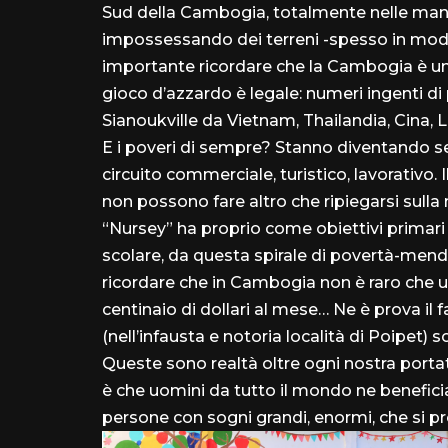
Sud della Cambogia, totalmente nelle mani di 
impossessando dei terreni -spesso in modo 
importante ricordare che la Cambogia è uno
gioco d’azzardo è legale: numeri ingenti di 
Sianoukville da Vietnam, Thailandia, Cina, 
E i poveri di sempre? Stanno diventando sem
circuito commerciale, turistico, lavorativo. 
non possono fare altro che ripiegarsi sull
“Nursey” ha proprio come obiettivi primari que
scolare, da questa spirale di povertà-mend
ricordare che in Cambogia non è raro che una
centinaio di dollari al mese… Ne è prova il 
(nell’infausta e notoria località di Poipet) s
Queste sono realtà oltre ogni nostra porta
è che uomini da tutto il mondo ne benefic
persone con sogni grandi, enormi, che si p