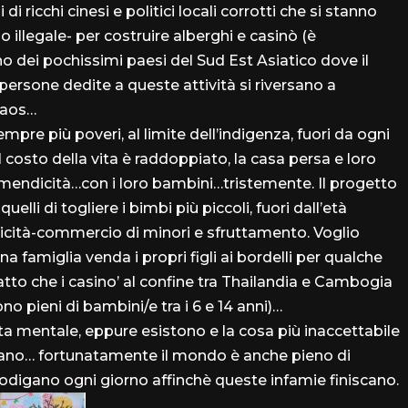
ricchi cinesi e politici locali corrotti che si stanno
illegale- per costruire alberghi e casinò (è
 dei pochissimi paesi del Sud Est Asiatico dove il
persone dedite a queste attività si riversano a
Laos…
pre più poveri, al limite dell’indigenza, fuori da ogni
Il costo della vita è raddoppiato, la casa persa e loro
a mendicità…con i loro bambini…tristemente. Il progetto
lli di togliere i bimbi più piccoli, fuori dall’età
icità-commercio di minori e sfruttamento. Voglio
 famiglia venda i propri figli ai bordelli per qualche
fatto che i casino’ al confine tra Thailandia e Cambogia
ono pieni di bambini/e tra i 6 e 14 anni)…
ta mentale, eppure esistono e la cosa più inaccettabile
iano… fortunatamente il mondo è anche pieno di
rodigano ogni giorno affinchè queste infamie finiscano.